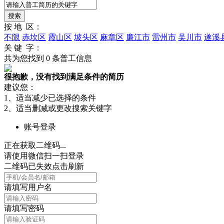
按 地 区：
不限
赤坎区
霞山区
坡头区
麻章区
廉江市
雷州市
吴川市
遂溪
关 键 字：
共为您找到
0
条普工信息
很抱歉，没有找到满足条件的简历
建议您：
1、适当减少已选择的条件
2、适当删减或更改搜索关键字
账号登录
正在获取二维码...
请使用微信扫一扫登录
二维码已失效点击刷新
请填写用户名
请填写密码