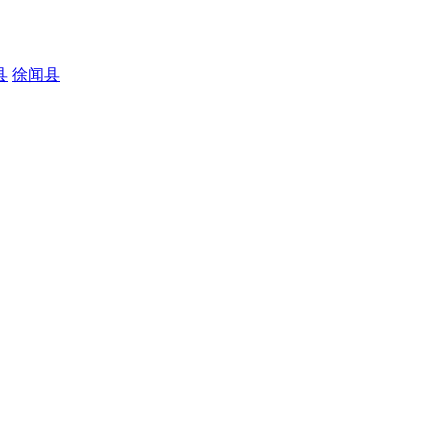
县
徐闻县