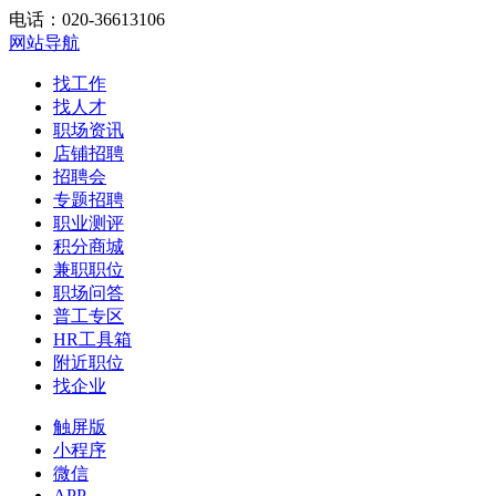
电话：020-36613106
网站导航
找工作
找人才
职场资讯
店铺招聘
招聘会
专题招聘
职业测评
积分商城
兼职职位
职场问答
普工专区
HR工具箱
附近职位
找企业
触屏版
小程序
微信
APP