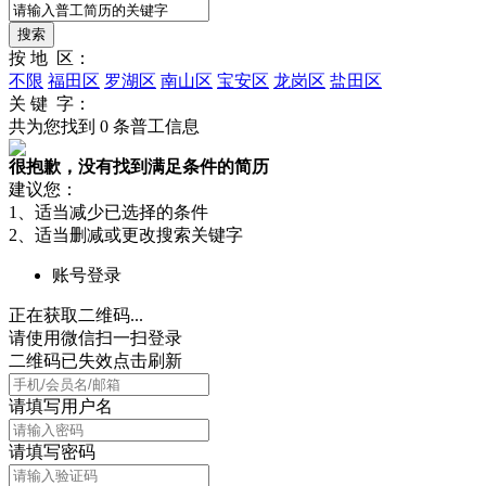
按 地 区：
不限
福田区
罗湖区
南山区
宝安区
龙岗区
盐田区
关 键 字：
共为您找到
0
条普工信息
很抱歉，没有找到满足条件的简历
建议您：
1、适当减少已选择的条件
2、适当删减或更改搜索关键字
账号登录
正在获取二维码...
请使用微信扫一扫登录
二维码已失效点击刷新
请填写用户名
请填写密码