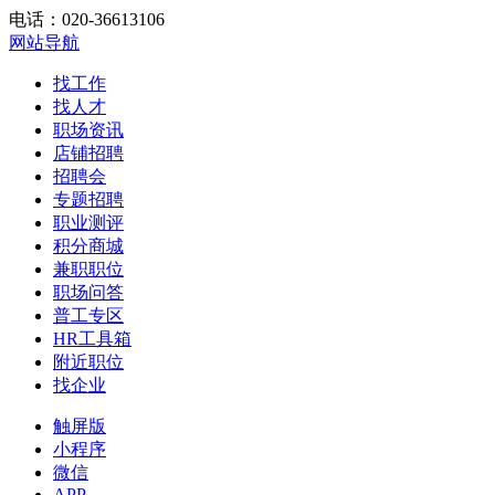
电话：020-36613106
网站导航
找工作
找人才
职场资讯
店铺招聘
招聘会
专题招聘
职业测评
积分商城
兼职职位
职场问答
普工专区
HR工具箱
附近职位
找企业
触屏版
小程序
微信
APP